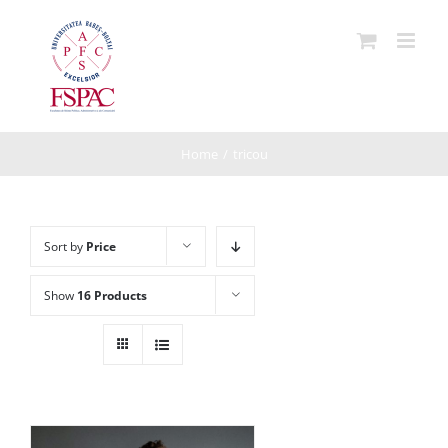
Skip
to
content
Home
/
tricou
Sort by
Price
Show
16 Products