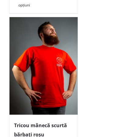
opțiuni
Tricou mânecă scurtă
bărbați roșu