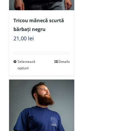
Tricou mânecă scurtă
bărbați negru
21,00
lei
Selectează
Details
opțiuni