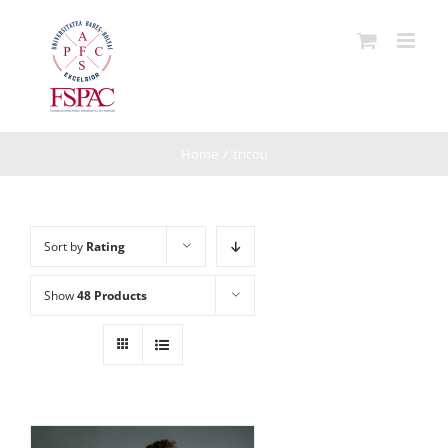
Skip
to
content
Home
/
tricou
Sort by
Rating
Show
48 Products