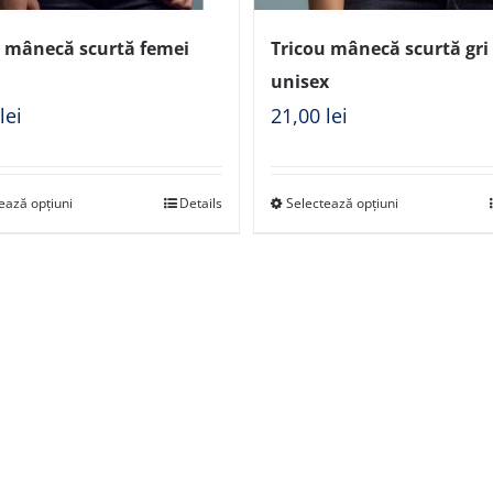
u mânecă scurtă femei
Tricou mânecă scurtă gri 
unisex
0
lei
21,00
lei
ează opțiuni
Details
Selectează opțiuni