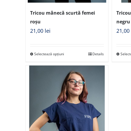
Tricou mânecă scurtă femei
Trico
roșu
negru
21,00
lei
21,0
Selectează opțiuni
Details
Select