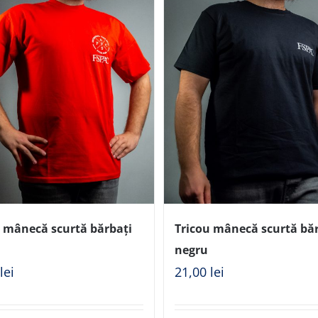
u mânecă scurtă bărbați
Tricou mânecă scurtă bă
negru
0
lei
21,00
lei