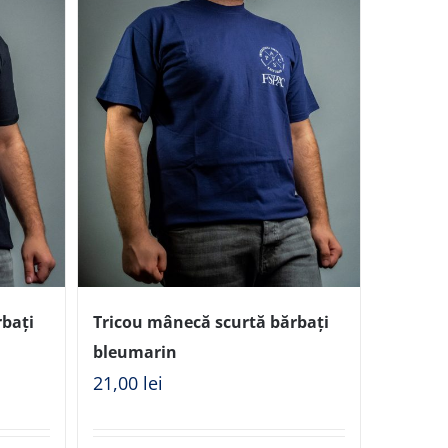
rbați
Tricou mânecă scurtă bărbați
bleumarin
21,00
lei