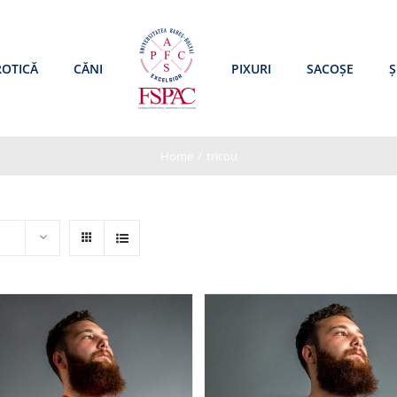
ROTICĂ
CĂNI
PIXURI
SACOȘE
Ș
Home
/
tricou