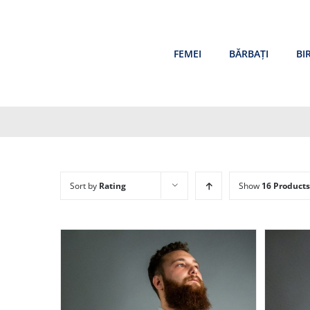
Skip
to
content
FEMEI
BĂRBAȚI
BI
Sort by
Rating
Show
16 Products