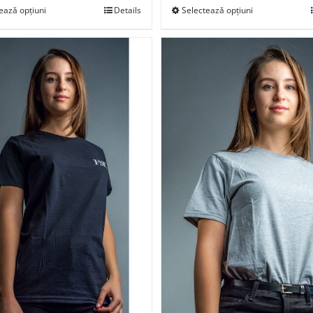
ează opțiuni
Details
Selectează opțiuni