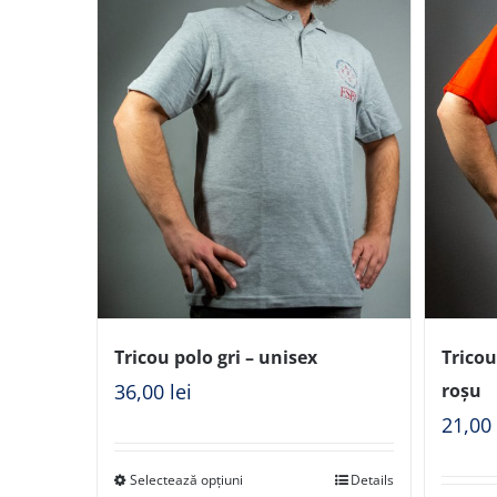
Tricou polo gri – unisex
Trico
36,00
lei
roșu
21,0
Selectează opțiuni
Details