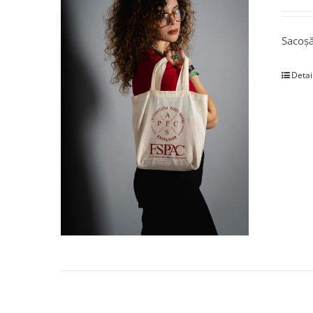
Sacoșă
Detai