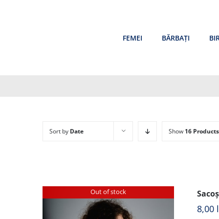
Skip
to
content
FEMEI
BĂRBAȚI
BI
Sort by
Date
Show
16 Products
Out of stock
Sacoș
8,00