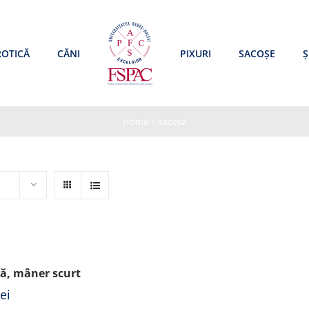
ROTICĂ
CĂNI
PIXURI
SACOȘE
Ș
Home
/
sacosa
ă, mâner scurt
lei