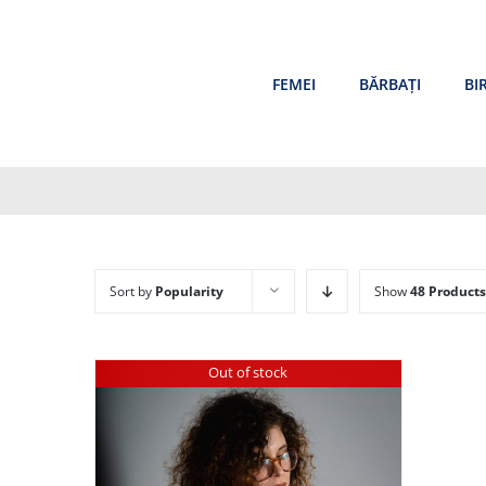
Skip
to
content
FEMEI
BĂRBAȚI
BI
Sort by
Popularity
Show
48 Products
Out of stock