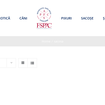
ROTICĂ
CĂNI
PIXURI
SACOȘE
Ș
Home
/
sacosa