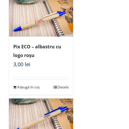
Pix ECO – albastru cu
logo roșu
3,00
lei
Adaugă în coș
Details