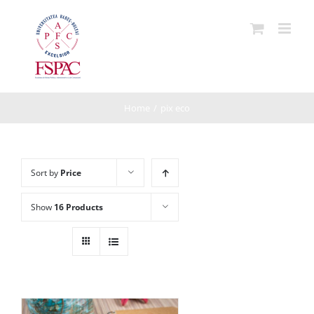
Skip
to
content
Home
/
pix eco
Sort by
Price
Show
16 Products