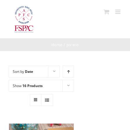
Skip
to
content
Home
/
pix eco
Sort by
Date
Show
16 Products