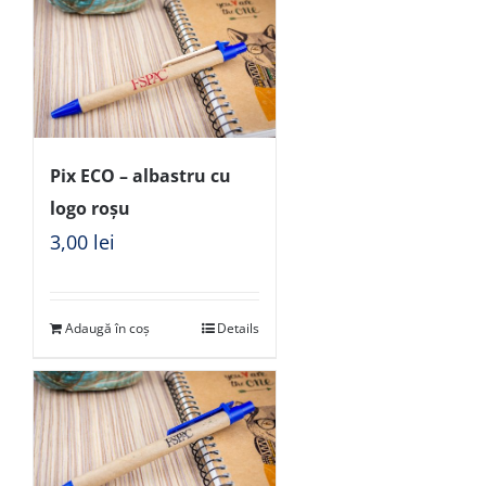
Pix ECO – albastru cu
logo roșu
3,00
lei
Adaugă în coș
Details