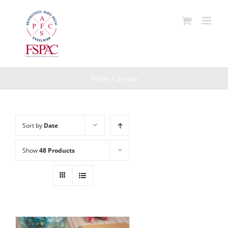
Skip
to
content
Home
/
pix eco
Sort by
Date
Show
48 Products