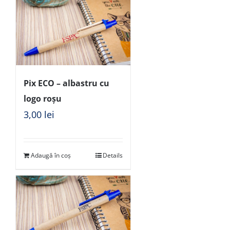
Pix ECO – albastru cu
logo roșu
3,00
lei
Adaugă în coș
Details