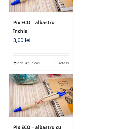
Pix ECO – albastru
închis
3,00
lei
Adaugă în coș
Details
Pix ECO – albastru cu