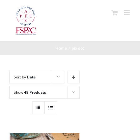
Skip
to
content
Home
/
pix eco
Sort by
Date
Show
48 Products