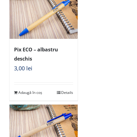
Pix ECO – albastru
deschis
3,00
lei
Adaugă în coș
Details