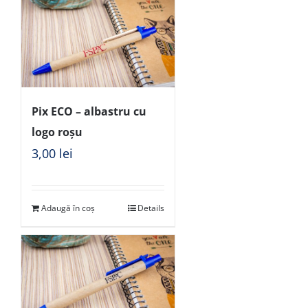
Pix ECO – albastru cu
logo roșu
3,00
lei
Adaugă în coș
Details