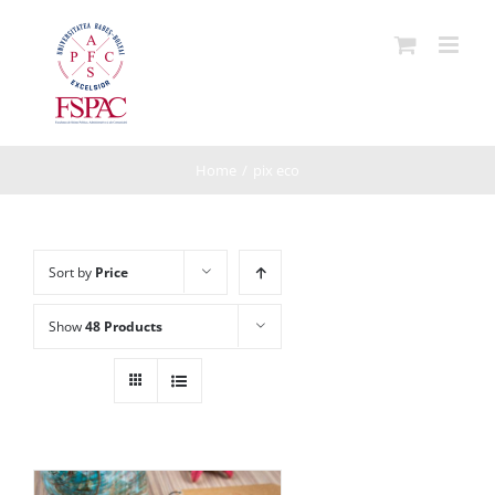
Skip
to
content
Home
/
pix eco
Sort by
Price
Show
48 Products