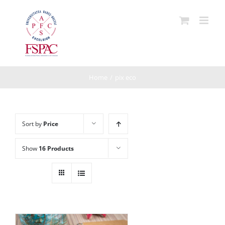
Skip
to
content
Home
/
pix eco
Sort by
Price
Show
16 Products