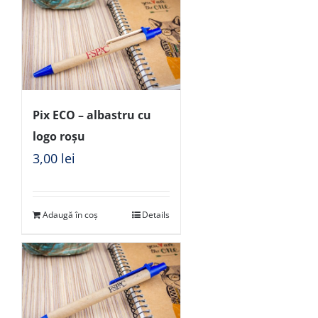
Pix ECO – albastru cu
logo roșu
3,00
lei
Adaugă în coș
Details