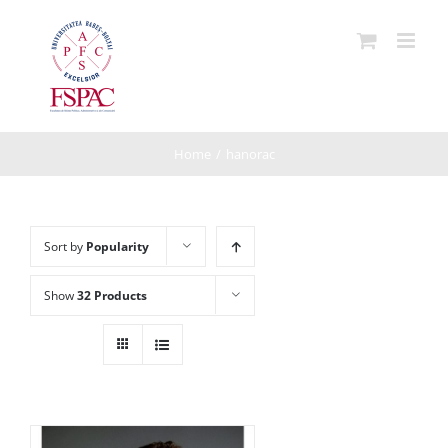
Skip
to
content
Home
/
hanorac
Sort by
Popularity
Show
32 Products