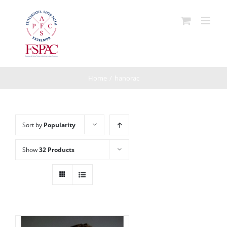
Skip
to
content
Home
/
hanorac
Sort by
Popularity
Show
32 Products