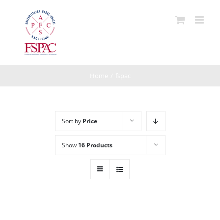
Skip
to
content
Home
/
fspac
Sort by
Price
Show
16 Products