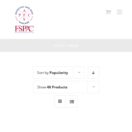
Skip
to
content
Home
/
bluză
Sort by
Popularity
Show
48 Products