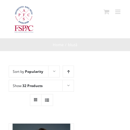
Skip
to
content
Home
/
bluză
Sort by
Popularity
Show
32 Products