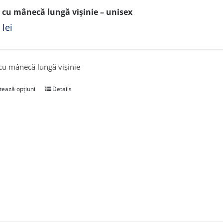
 cu mânecă lungă vișinie – unisex
0
lei
cu mânecă lungă vișinie
tează opțiuni
Details