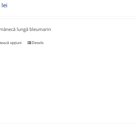
0
lei
 mânecă lungă bleumarin
tează opțiuni
Details