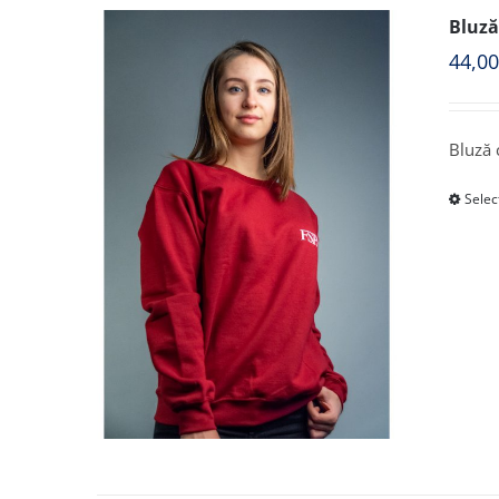
Bluză
44,0
Bluză 
Selec