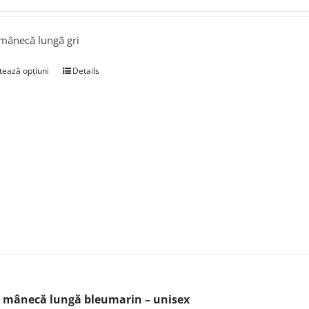
mânecă lungă gri
tează opțiuni
Details
 mânecă lungă bleumarin – unisex