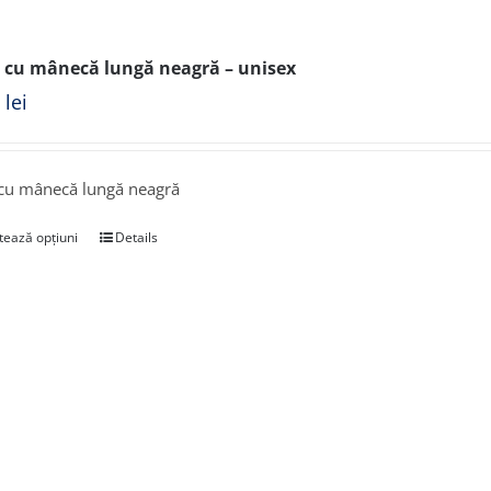
 cu mânecă lungă neagră – unisex
0
lei
cu mânecă lungă neagră
tează opțiuni
Details