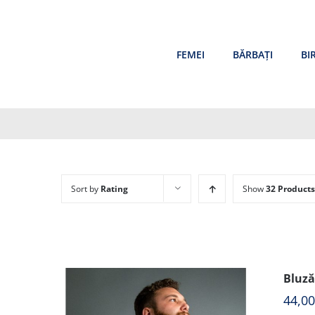
Skip
to
content
FEMEI
BĂRBAȚI
BI
Sort by
Rating
Show
32 Products
Bluză
44,0