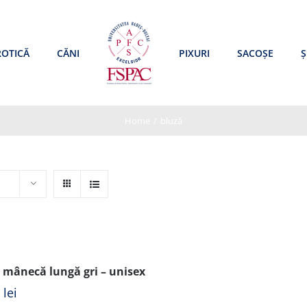
ROTICĂ
CĂNI
PIXURI
SACOȘE
Ș
Home
/
bluză
 mânecă lungă gri – unisex
0
lei