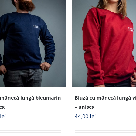
 mânecă lungă bleumarin
Bluză cu mânecă lungă vi
ex
– unisex
0
lei
44,00
lei