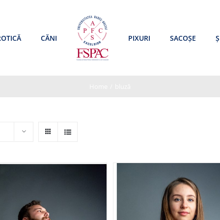
ROTICĂ
CĂNI
PIXURI
SACOȘE
Ș
Home
/
bluză