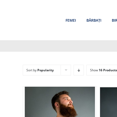
Skip
to
content
FEMEI
BĂRBAȚI
BI
Sort by
Popularity
Show
16 Products