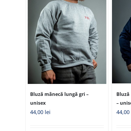
Bluză mânecă lungă gri –
Bluză
unisex
– unis
44,00
lei
44,0