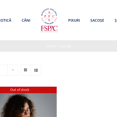
ROTICĂ
CĂNI
PIXURI
SACOȘE
Ș
Home
/
Sacoșe
Out of stock