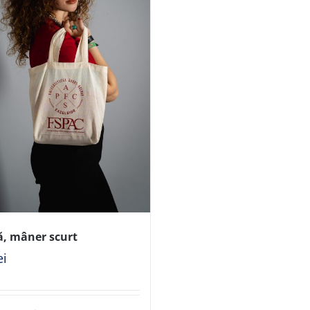
ă, mâner scurt
ei