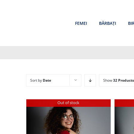
Skip
to
content
FEMEI
BĂRBAȚI
BI
Sort by
Date
Show
32 Products
Out of stock