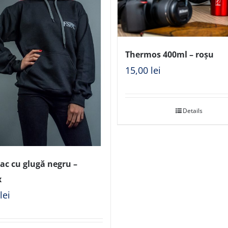
Thermos 400ml – roșu
15,00
lei
Details
ac cu glugă negru –
x
0
lei