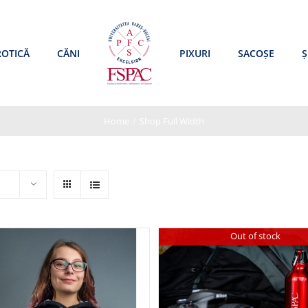
ROTICĂ
CĂNI
PIXURI
SACOȘE
Ș
Home
/
Shop Full Width
Out of stock