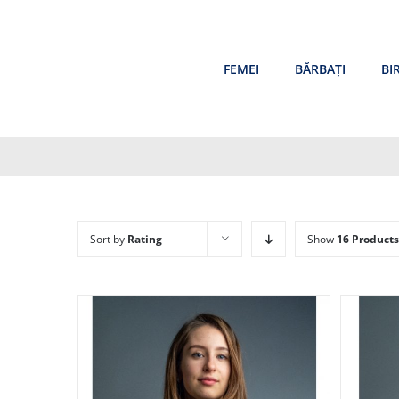
Skip
to
content
FEMEI
BĂRBAȚI
BI
Sort by
Rating
Show
16 Products