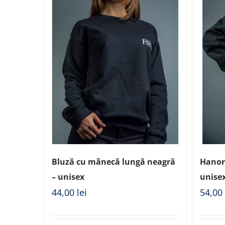
Bluză cu mânecă lungă neagră
Hanor
– unisex
unise
44,00
lei
54,0