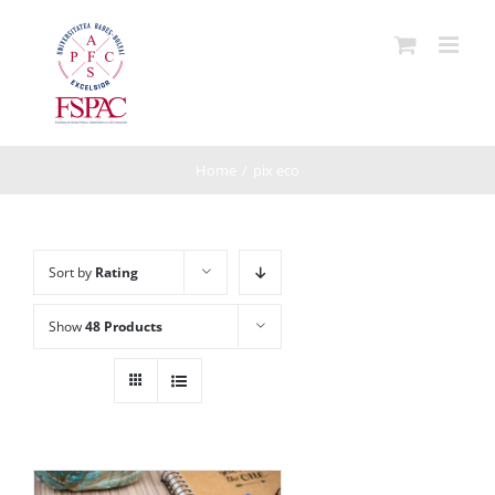
Skip
to
content
Home
/
pix eco
Sort by
Rating
Show
48 Products