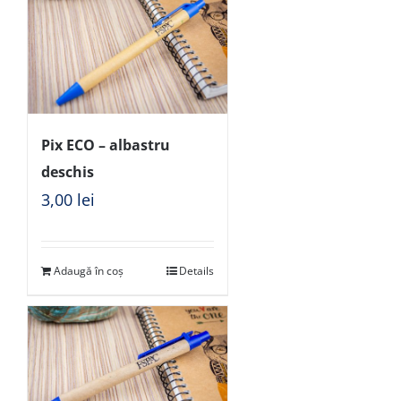
Pix ECO – albastru
deschis
3,00
lei
Adaugă în coș
Details