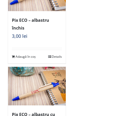
Pix ECO – albastru
închis
3,00
lei
Adaugă în coș
Details
Pix ECO – albastru cu