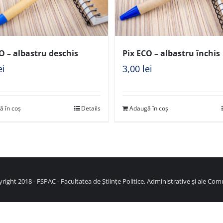
O – albastru deschis
Pix ECO – albastru închis
ei
3,00
lei
ă în coș
Details
Adaugă în coș
right 2018 - FSPAC - Facultatea de Științe Politice, Administrative și ale Comu