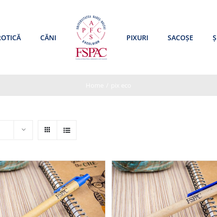
ROTICĂ
CĂNI
PIXURI
SACOȘE
Ș
Home
/
pix eco