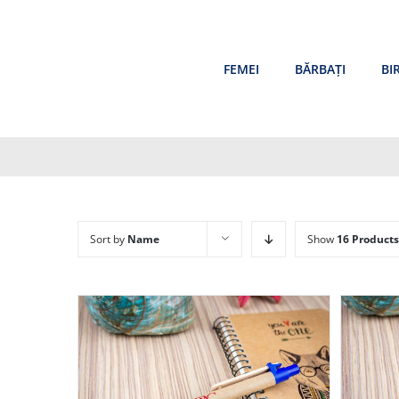
Skip
to
content
FEMEI
BĂRBAȚI
BI
Sort by
Name
Show
16 Products