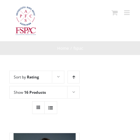
Skip
to
content
Home
/
fspac
Sort by
Rating
Show
16 Products