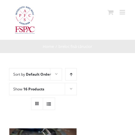
Skip
to
content
Home
/
breloc fisă cărucior
Sort by
Default Order
Show
16 Products