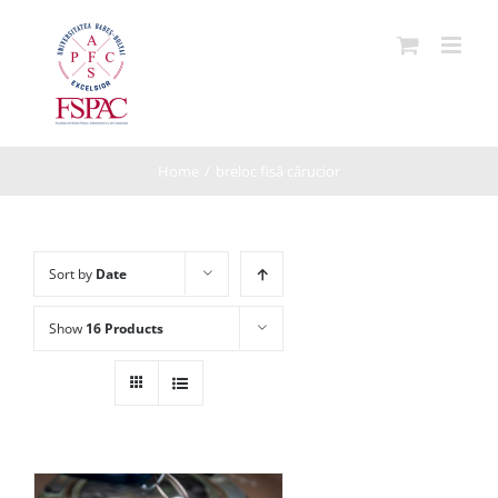
Skip
to
content
Home
/
breloc fisă cărucior
Sort by
Date
Show
16 Products