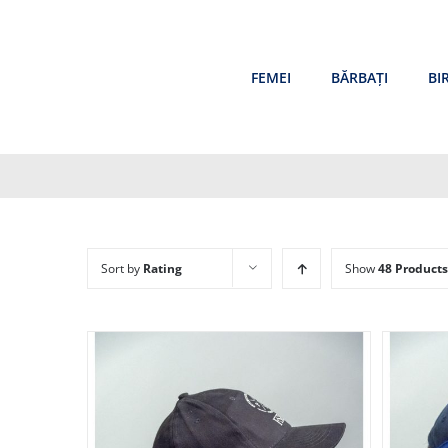
Skip
to
content
FEMEI
BĂRBAȚI
BI
Sort by
Rating
Show
48 Products