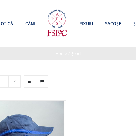
ROTICĂ
CĂNI
PIXURI
SACOȘE
Ș
Home
/
Șepci