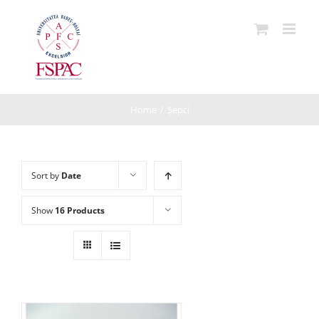
Skip
to
content
Home
/
Șepci
Sort by
Date
Show
16 Products