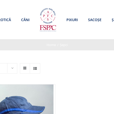
ROTICĂ
CĂNI
PIXURI
SACOȘE
Ș
Home
/
Șepci