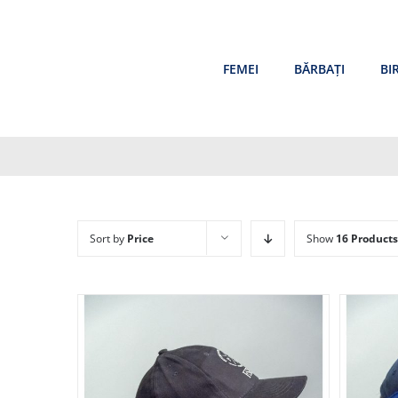
Skip
to
content
FEMEI
BĂRBAȚI
BI
Sort by
Price
Show
16 Products