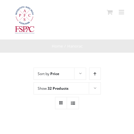
Skip
to
content
Home
/
Hanorac
Sort by
Price
Show
32 Products