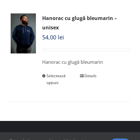
Hanorac cu glugă bleumarin –
unisex
54,00
lei
Hanorac cu glugă bleumarin
Selectează
Details
opțiuni
© Copyright 2018 - FSPAC - Facultatea de Științe Politice,