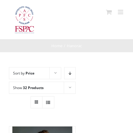
Skip
to
content
Home
/
Hanorac
Sort by
Price
Show
32 Products