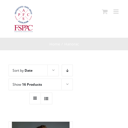
Skip
to
content
Home
/
Hanorac
Sort by
Date
Show
16 Products