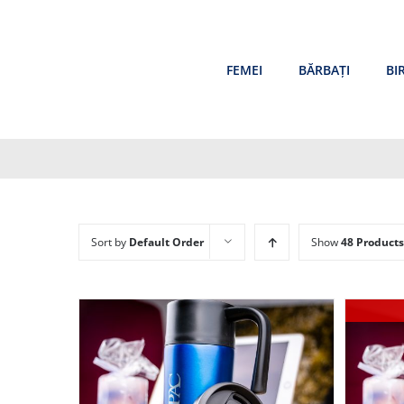
Skip
to
content
FEMEI
BĂRBAȚI
BI
Sort by
Default Order
Show
48 Products