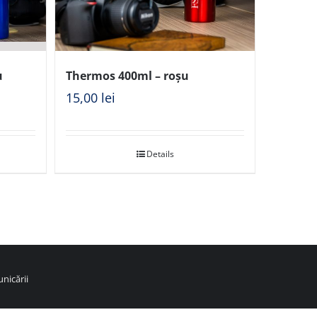
u
Thermos 400ml – roșu
15,00
lei
Details
nicării