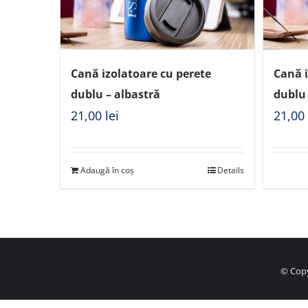
Cană izolatoare cu perete
Cană i
dublu – albastră
dublu 
21,00
lei
21,0
Adaugă în coș
Details
© Copy