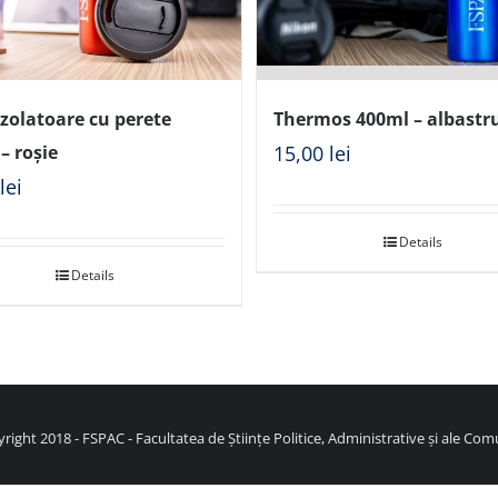
zolatoare cu perete
Thermos 400ml – albastr
– roșie
15,00
lei
0
lei
Details
Details
right 2018 - FSPAC - Facultatea de Științe Politice, Administrative și ale Comu