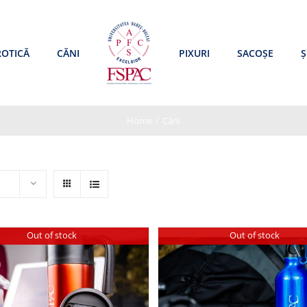
ROTICĂ
CĂNI
PIXURI
SACOȘE
Ș
Home
/
Căni
Out of stock
Out of stock