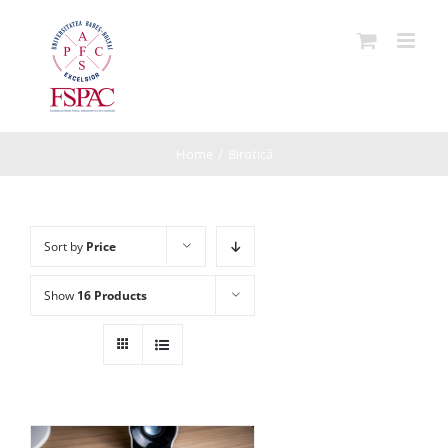
Skip
to
content
Home
/
Birotică
Sort by
Price
Show
16 Products