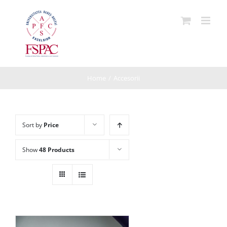
Skip
to
content
Home
/
Accesorii
Sort by
Price
Show
48 Products