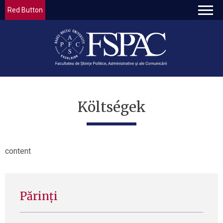
Red Button
Költségek
content
Părinți