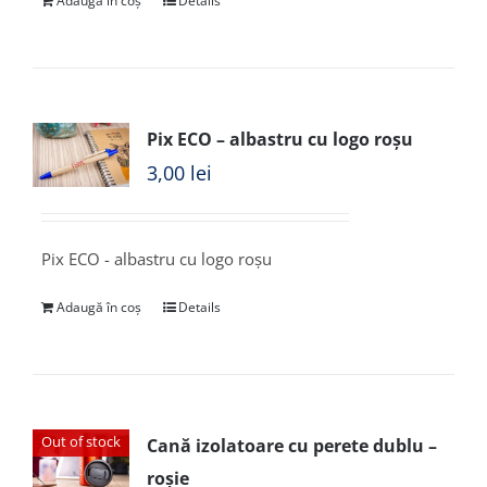
Adaugă în coș
Details
Pix ECO – albastru cu logo roșu
3,00
lei
Pix ECO - albastru cu logo roșu
Adaugă în coș
Details
Out of stock
Cană izolatoare cu perete dublu –
roșie