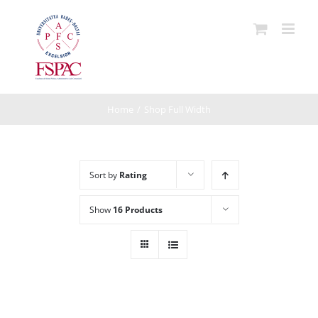
Skip
to
content
Home
/
Shop Full Width
Sort by
Rating
Show
16 Products