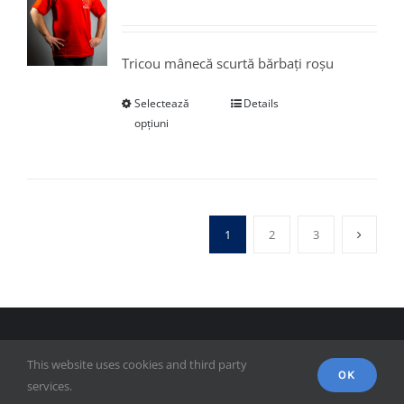
Tricou mânecă scurtă bărbați roșu
Selectează
Details
opțiuni
1
2
3
© Copyright 2018 - FSPAC - Facultatea de Științe Politice,
This website uses cookies and third party
Administrative și ale Comunicării
OK
services.