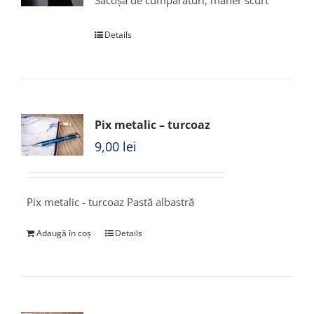
Sacoșă de cumpărături, mâner scurt
Details
Pix metalic – turcoaz
9,00
lei
Pix metalic - turcoaz Pastă albastră
Adaugă în coș
Details