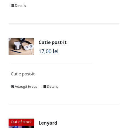
Details
Cutie post-it
17,00
lei
Cutie post-it
Adaugă în coș
Details
Out of stock
Lenyard