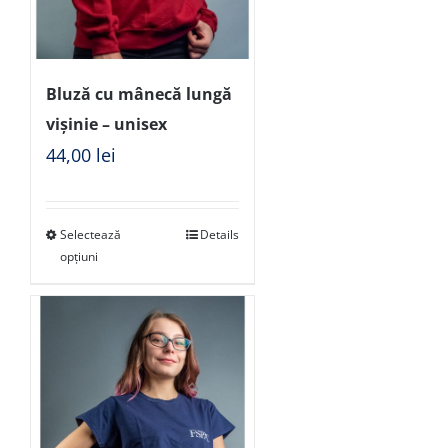
Bluză cu mânecă lungă
vișinie – unisex
44,00
lei
Selectează
Details
opțiuni