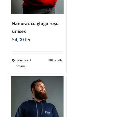
Hanorac cu glugă roșu –
unisex
54,00
lei
Selectează
Details
opțiuni