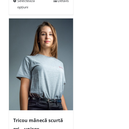
Selectează
Details
opțiuni
Tricou mânecă scurtă