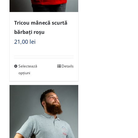
Tricou mânecă scurtă
bărbați roșu
21,00
lei
Selectează
Details
opțiuni