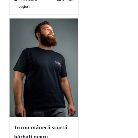
opțiuni
Tricou mânecă scurtă
bărbați negru