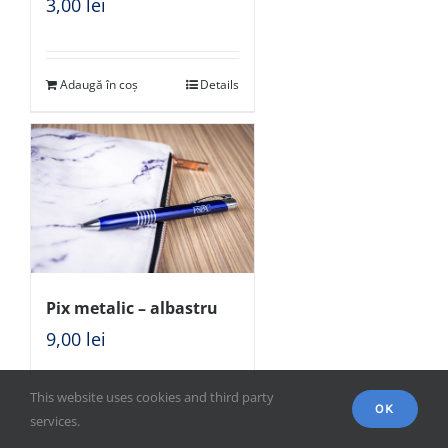
3,00
lei
Adaugă în coș
Details
Pix metalic – albastru
9,00
lei
This website uses cookies and third party
OK
Adaugă în coș
Details
services.