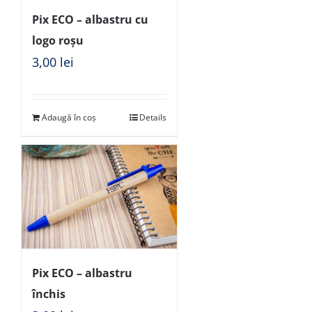
Pix ECO – albastru cu
logo roșu
3,00
lei
Adaugă în coș
Details
Pix ECO – albastru
închis