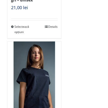
gri – unisex
21,00
lei
Selectează
Details
opțiuni