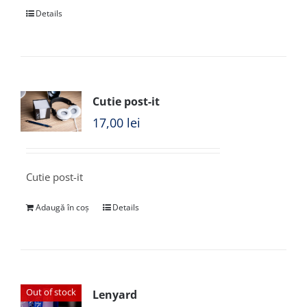
Details
Cutie post-it
17,00
lei
Cutie post-it
Adaugă în coș
Details
Out of stock
Lenyard