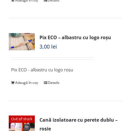
Adaugă în coș
Details
Pix ECO – albastru cu logo roșu
3,00
lei
Pix ECO - albastru cu logo roșu
Adaugă în coș
Details
Out of stock
Cană izolatoare cu perete dublu –
roșie