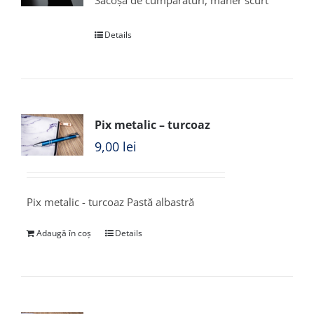
Sacoșă de cumpărături, mâner scurt
Details
Pix metalic – turcoaz
9,00
lei
Pix metalic - turcoaz Pastă albastră
Adaugă în coș
Details