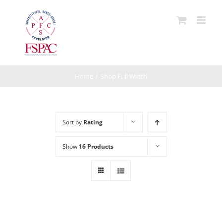
Skip
to
content
Home
/
Shop Full Width
Sort by
Rating
Show
16 Products