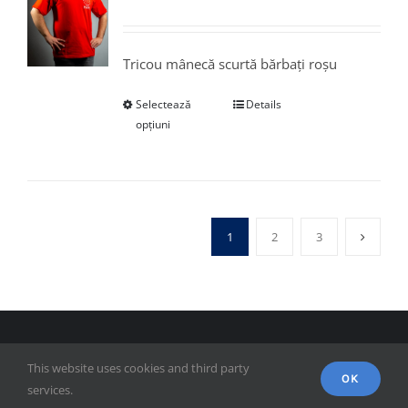
Tricou mânecă scurtă bărbați roșu
Selectează
Details
opțiuni
1
2
3
© Copyright 2018 - FSPAC - Facultatea de Științe Politice,
This website uses cookies and third party
Administrative și ale Comunicării
OK
services.