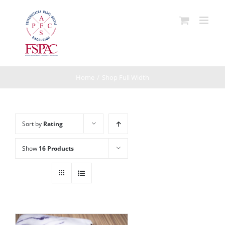
Skip
to
content
Home
/
Shop Full Width
Sort by
Rating
Show
16 Products