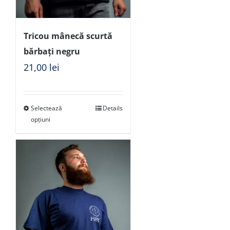
Tricou mânecă scurtă
bărbați negru
21,00
lei
Selectează
Details
opțiuni