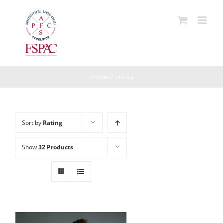
Skip
to
content
Home
/
tricou
Sort by
Rating
Show
32 Products