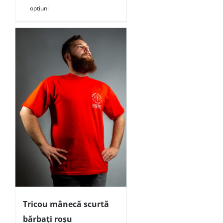
opțiuni
Tricou mânecă scurtă
bărbați roșu