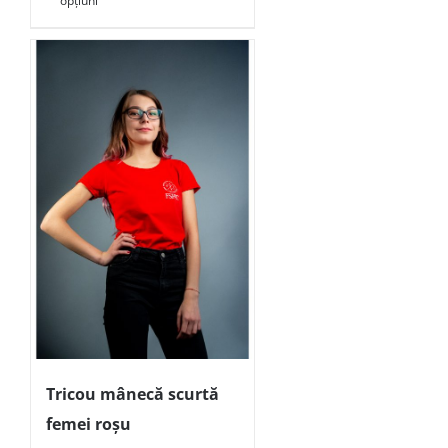
opțiuni
Tricou mânecă scurtă
femei roșu