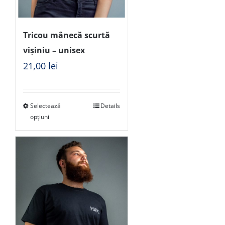
Tricou mânecă scurtă
vișiniu – unisex
21,00
lei
Selectează
Details
opțiuni