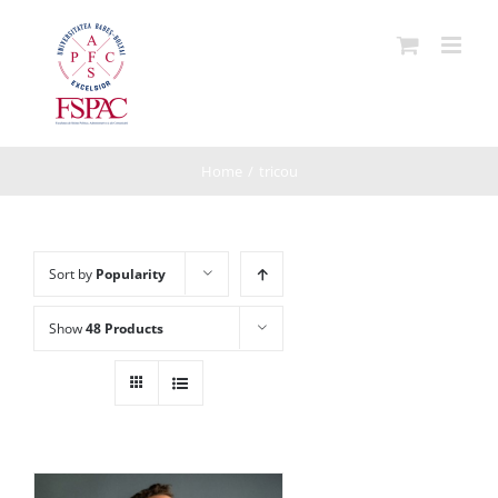
Skip
to
content
Home
/
tricou
Sort by
Popularity
Show
48 Products