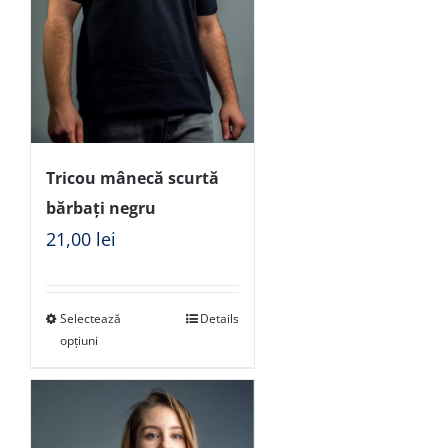
Tricou mânecă scurtă
bărbați negru
21,00
lei
Selectează
Details
opțiuni