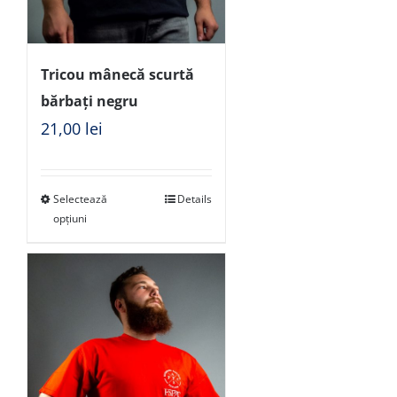
Tricou mânecă scurtă
bărbați negru
21,00
lei
Selectează
Details
opțiuni