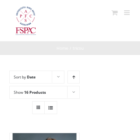
Skip
to
content
Home
/
tricou
Sort by
Date
Show
16 Products