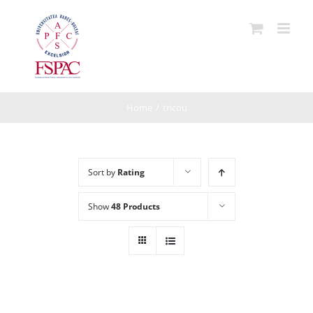
Skip
to
content
Home
/
tricou
Sort by
Rating
Show
48 Products