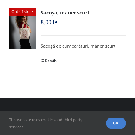
Out of stock
Sacoșă, mâner scurt
8,00
lei
Sacoșă de cumpărături, mâner scurt
Details
© Copyright 2018 - FSPAC - Facultatea de Științe Politice,
This website uses cookies and third party
Administrative și ale Comunicării
OK
services.