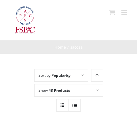
Skip
to
content
Home
/
sacosa
Sort by
Popularity
Show
48 Products