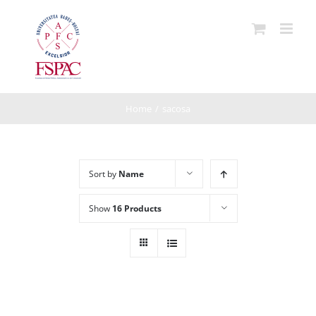
Skip
to
content
Home
/
sacosa
Sort by
Name
Show
16 Products