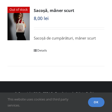
Out of stock
Sacoșă, mâner scurt
8,00
lei
Sacoșă de cumpărături, mâner scurt
Details
© Copyright 2018 - FSPAC - Facultatea de Științe Politice,
This website uses cookies and third party
Administrative și ale Comunicării
OK
services.