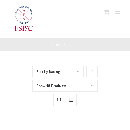
Skip
to
content
Home
/
sacosa
Sort by
Rating
Show
48 Products