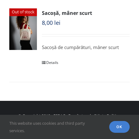
Out of stock
Sacoșă, mâner scurt
8,00
lei
Sacoșă de cumpărături, mâner scurt
Details
© Copyright 2018 - FSPAC - Facultatea de Științe Politice,
This website uses cookies and third party
Administrative și ale Comunicării
OK
services.