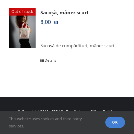
Out of stock
Sacoșă, mâner scurt
8,00
lei
Sacoșă de cumpărături, mâner scurt
Details
© Copyright 2018 - FSPAC - Facultatea de Științe Politice,
This website uses cookies and third party
Administrative și ale Comunicării
OK
services.