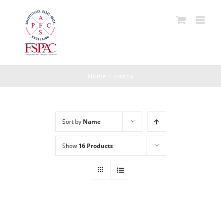
Skip
to
content
Home
/
sacosa
Sort by
Name
Show
16 Products