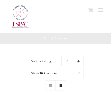
Skip
to
content
Home
/
sacosa
Sort by
Rating
Show
16 Products