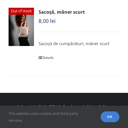
Out of stock
Sacoșă, mâner scurt
8,00
lei
Sacoșă de cumpărături, mâner scurt
Details
© Copyright 2018 - FSPAC - Facultatea de Științe Politice,
This website uses cookies and third party
Administrative și ale Comunicării
OK
services.