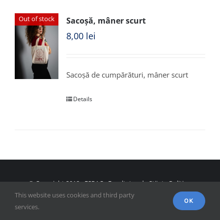
Out of stock
Sacoșă, mâner scurt
8,00
lei
Sacoșă de cumpărături, mâner scurt
Details
© Copyright 2018 - FSPAC - Facultatea de Științe Politice,
This website uses cookies and third party
Administrative și ale Comunicării
OK
services.