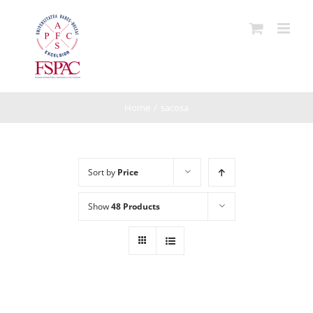
Skip
to
content
Home
/
sacosa
Sort by
Price
Show
48 Products