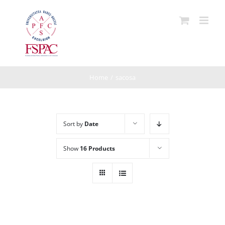
Skip
to
content
Home
/
sacosa
Sort by
Date
Show
16 Products