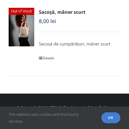
Out of stock
Sacoșă, mâner scurt
8,00
lei
Sacoșă de cumpărături, mâner scurt
Details
© Copyright 2018 - FSPAC - Facultatea de Științe Politice,
This website uses cookies and third party
Administrative și ale Comunicării
OK
services.